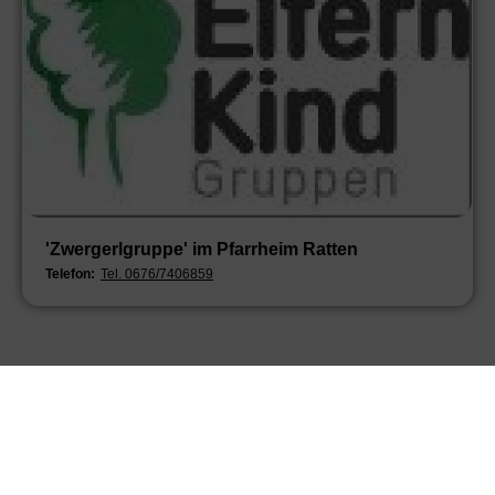
'Zwergerlgruppe' im Pfarrheim Ratten
Telefon:
Tel. 0676/7406859