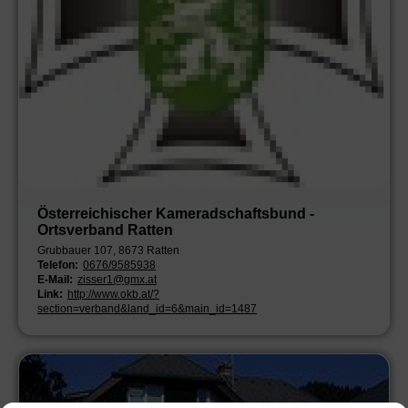
Österreichischer Kameradschaftsbund -
Ortsverband Ratten
Grubbauer 107, 8673 Ratten
Telefon:
0676/9585938
E-Mail:
zisser1@gmx.at
Link:
http://www.okb.at/?
section=verband&land_id=6&main_id=1487