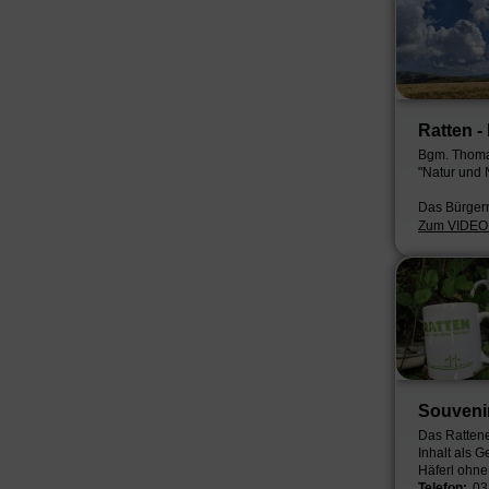
Ratten -
Bgm. Thomas
"Natur und N
Das Bürger
Zum VIDEO: 
Souveni
Das Rattene
Inhalt als 
Häferl ohne 
Telefon:
03