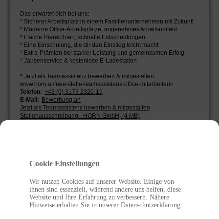
Das erwartet dich bei uns:
* Sicherer Arbeitsplatz in einem Familienunternehmen mit Zukunft
* Moderne Office-Arbeitsplätze, angenehmes Arbeitsumfeld
* Flache Hierarchien, schnelle Entscheidungen
* Eine Einschulung, die dir den Einstieg leicht macht
* Extra-Prämien bei starker Leistung und gemeinsamen Erfolg
* Jausenservice & kostenlose E-Ladestation
* Jetzt als Teamassistenz bewerben & mitgestalten:
www.horn.at/freie-stelle-teamassistenz-office-mitarbeiterin
Telefon:
+43 (0) 3173 2320-15
E-Mail:
Bewerbung an
Jetzt als Teamassistenz bewerben & mitgestalten
Stellenausschreibung - HORN GmbH, (4 MB)
Cookie Einstellungen
Wir nutzen Cookies auf unserer Website. Einige von
ihnen sind essenziell, während andere uns helfen, diese
Website und Ihre Erfahrung zu verbessern. Nähere
Hinweise erhalten Sie in unserer Datenschutzerklärung.