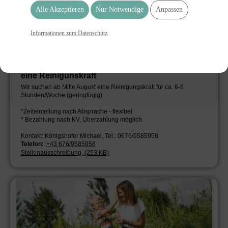
Alle Akzeptieren
Nur Notwendige
Anpassen
Informationen zum Datenschutz
Tischlerei Königshofer sucht ab Mitte August
eine Reinigunskraft
Wir suchen ab Mitte August eine Reinigungskraft für ca. 6-8
Stunden/Woche (geringfügig)
*Zeiteinteilung nach Absprache - flexibel
* Bezahlung nach KV, Überzahlung möglich
Kontakt: Königshofer Michael, Tel.: 0676/9585958
Telefon:
+43 676/9585958
Stellenausschreibung, (253 KB)