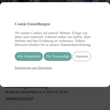
Cookie Einstellungen
Volksschule Ratten
Leitung:
Wir nutzen Cookies auf unserer Website. Einige von
ihnen sind essenziell, während andere uns helfen, diese
Petra Eisner, VD, Dipl.Päd.
Website und Ihre Erfahrung zu verbessern. Nähere
Unterrichtende LehrerInnen:
Hinweise erhalten Sie in unserer Datenschutzerklärung.
Claudia Fattelnig, Dipl.Päd.
Johannes Hofer, BEd
Alle Akzeptieren
Nur Notwendige
Anpassen
Lukas Krausler, BEd
Viktoria Mosbacher, BEd (derzeit Karenz)
Informationen zum Datenschutz
Elisabeth Götz, BEd, Religion
Peter Eichtinger, BEd, Sprachheillehrer
Nachmittagsbetreuung:
Montag bis Donnerstag von 11.30 bis 17.00 Uhr
Infofolder 2024/202
5