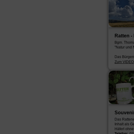
Ratten -
Bgm. Thomas
"Natur und N
Das Bürger
Zum VIDEO: 
Souveni
Das Rattene
Inhalt als 
Häferl ohne 
Telefon:
03